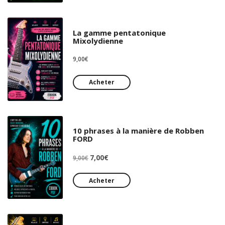
La gamme pentatonique
Mixolydienne
9,00
€
Acheter
10 phrases à la manière de Robben
FORD
Le
Le
7,00
€
9,00
€
prix
prix
initial
actuel
Acheter
était :
est :
9,00€.
7,00€.