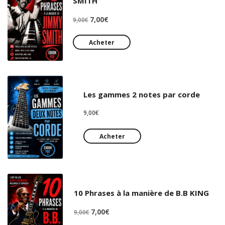
SMITH
Le
Le
7,00
€
9,00
€
prix
prix
initial
actuel
Acheter
était :
est :
9,00€.
7,00€.
Les gammes 2 notes par corde
9,00
€
Acheter
10 Phrases à la manière de B.B KING
Le
Le
7,00
€
9,00
€
prix
prix