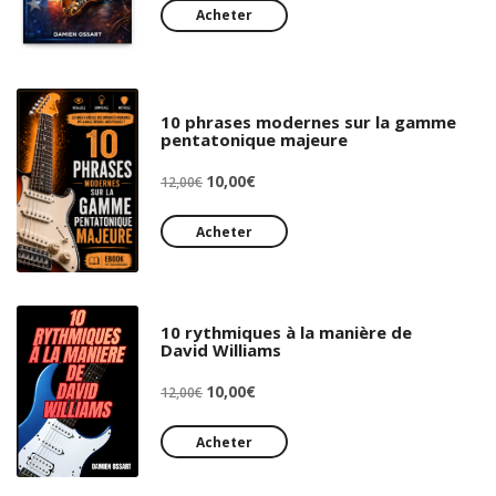
initial
actuel
Acheter
était :
est :
12,00€.
10,00€.
10 phrases modernes sur la gamme
pentatonique majeure
Le
Le
10,00
€
12,00
€
prix
prix
initial
actuel
Acheter
était :
est :
12,00€.
10,00€.
10 rythmiques à la manière de
David Williams
Le
Le
10,00
€
12,00
€
prix
prix
initial
actuel
Acheter
était :
est :
12,00€.
10,00€.