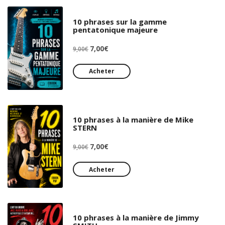
10 phrases sur la gamme
pentatonique majeure
Le
Le
7,00
€
9,00
€
prix
prix
initial
actuel
Acheter
était :
est :
9,00€.
7,00€.
10 phrases à la manière de Mike
STERN
Le
Le
7,00
€
9,00
€
prix
prix
initial
actuel
Acheter
était :
est :
9,00€.
7,00€.
10 phrases à la manière de Jimmy