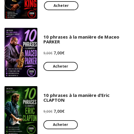
initial
actuel
Acheter
était :
est :
9,00€.
7,00€.
10 phrases à la manière de Maceo
PARKER
Le
Le
7,00
€
9,00
€
prix
prix
initial
actuel
Acheter
était :
est :
9,00€.
7,00€.
10 phrases à la manière d’Eric
CLAPTON
Le
Le
7,00
€
9,00
€
prix
prix
initial
actuel
Acheter
était :
est :
9,00€.
7,00€.