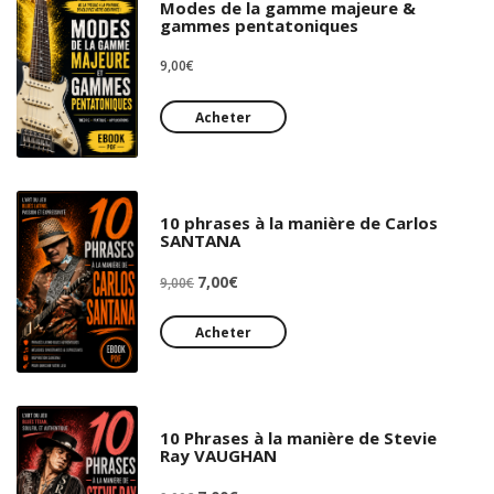
Modes de la gamme majeure &
gammes pentatoniques
9,00
€
Acheter
10 phrases à la manière de Carlos
SANTANA
Le
Le
7,00
€
9,00
€
prix
prix
initial
actuel
Acheter
était :
est :
9,00€.
7,00€.
10 Phrases à la manière de Stevie
Ray VAUGHAN