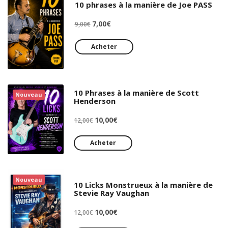
10 phrases à la manière de Joe PASS
Le
Le
7,00
€
9,00
€
prix
prix
initial
actuel
Acheter
était :
est :
9,00€.
7,00€.
10 Phrases à la manière de Scott
Nouveau
Henderson
Le
Le
10,00
€
12,00
€
prix
prix
initial
actuel
Acheter
était :
est :
12,00€.
10,00€.
Nouveau
10 Licks Monstrueux à la manière de
Stevie Ray Vaughan
Le
Le
10,00
€
12,00
€
prix
prix