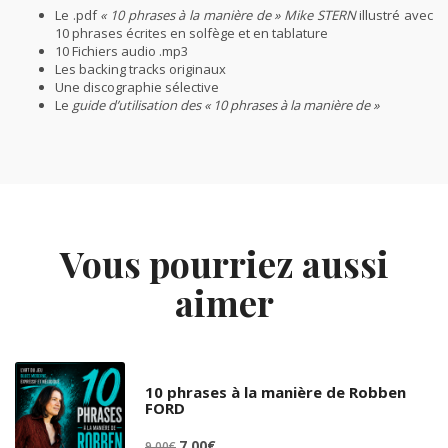
Le .pdf
« 10 phrases à la manière de » Mike STERN
illustré avec
10 phrases écrites en solfège et en tablature
10 Fichiers audio .mp3
Les backing tracks originaux
Une discographie sélective
Le
guide d’utilisation des « 10 phrases à la manière de »
Vous pourriez aussi
aimer
10 phrases à la manière de Robben
FORD
Le
Le
7,00
€
9,00
€