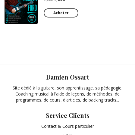
prix
prix
initial
actuel
Acheter
était :
est :
9,00€.
7,00€.
Damien Ossart
Site dédié à la guitare, son apprentissage, sa pédagogie.
Coaching musical à l'aide de leçons, de méthodes, de
programmes, de cours, d'articles, de backing tracks...
Service Clients
Contact & Cours particulier