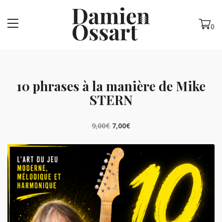
MENU
0
10 phrases à la manière de Mike
STERN
Le
Le
9,00
€
7,00
€
prix
prix
initial
actuel
était :
est :
9,00€.
7,00€.