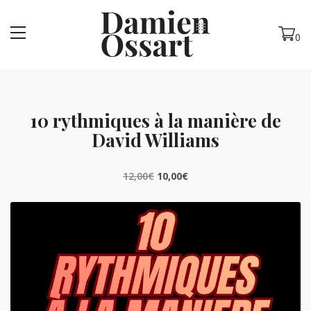
MENU
0
10 rythmiques à la manière de
David Williams
Le
Le
12,00
€
10,00
€
prix
prix
initial
actuel
était :
est :
12,00€.
10,00€.