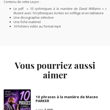
Contenu de cette Leçon :
Le pdf «
10 rythmiques à la manière de David Williams » »
illustré avec 10 rythmiques écrites en solfège et en tablature
Une discographie sélective
Une fiche matériel
10 Fichiers vidéo au format mp4
Vous pourriez aussi
aimer
10 phrases à la manière de Maceo
PARKER
Le
Le
7,00
€