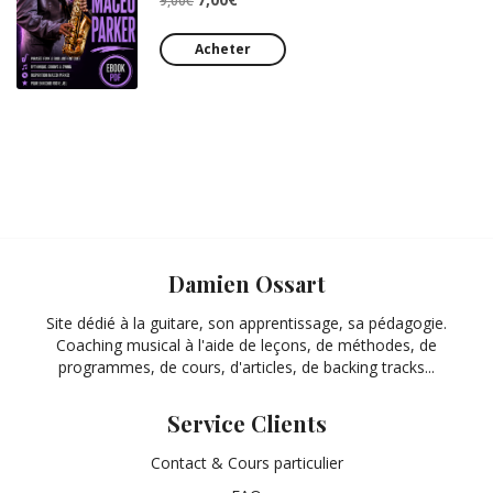
9,00
€
prix
prix
initial
actuel
Acheter
était :
est :
9,00€.
7,00€.
Damien Ossart
Site dédié à la guitare, son apprentissage, sa pédagogie.
Coaching musical à l'aide de leçons, de méthodes, de
programmes, de cours, d'articles, de backing tracks...
Service Clients
Contact & Cours particulier